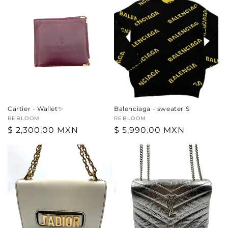
Cartier - Wallet✨
Balenciaga - sweater S
Proveedor:
REBLOOM
Proveedor:
REBLOOM
Precio
$ 2,300.00 MXN
Precio
$ 5,990.00 MXN
habitual
habitual