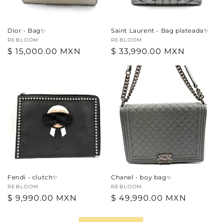
Dior - Bag✨
Saint Laurent - Bag plateada✨
Proveedor:
REBLOOM
Proveedor:
REBLOOM
Precio
$ 15,000.00 MXN
Precio
$ 33,990.00 MXN
habitual
habitual
Fendi - clutch✨
Chanel - boy bag✨
Proveedor:
REBLOOM
Proveedor:
REBLOOM
Precio
$ 9,990.00 MXN
Precio
$ 49,990.00 MXN
habitual
habitual