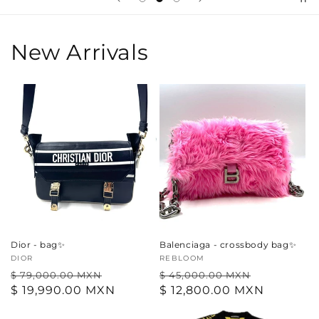
New Arrivals
Dior - bag✨
Balenciaga - crossbody bag✨
Proveedor:
DIOR
Proveedor:
REBLOOM
Precio
Precio
Precio
Precio
$ 79,000.00 MXN
$ 45,000.00 MXN
habitual
$ 19,990.00 MXN
de
habitual
$ 12,800.00 MXN
de
oferta
oferta