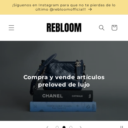
Ir
¡Síguenos en Instagram para que no te pierdas de lo
directamente
último @rebloomofficial!!
al contenido
Carrito
Compra y vende artículos
preloved de lujo