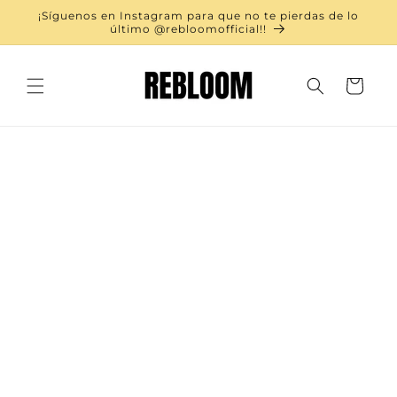
Ir
¡Síguenos en Instagram para que no te pierdas de lo
directamente
último @rebloomofficial!!
al contenido
Carrito