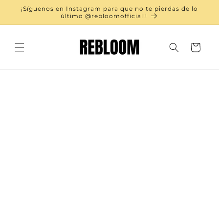
Ir
¡Síguenos en Instagram para que no te pierdas de lo
directamente
último @rebloomofficial!!
al contenido
Carrito