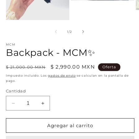
Abrir
elemento
multimedia
Ab
2
e
en
m
una
3
ventana
e
de
1
/
2
modal
u
v
m
MCM
Backpack - MCM✨
Precio
Precio
$ 2,990.00 MXN
$ 21,000.00 MXN
Oferta
habitual
de
Impuesto incluido. Los
gastos de envío
se calculan en la pantalla de
pago.
oferta
Cantidad
Reducir
Aumentar
cantidad
cantidad
para
para
Backpack
Backpack
Agregar al carrito
-
-
MCM✨
MCM✨