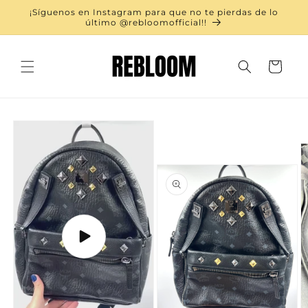
Ir
¡Síguenos en Instagram para que no te pierdas de lo
directamente
último @rebloomofficial!!
al contenido
Carrito
Ir
directamente
a la
información
del producto
Reproducir
video