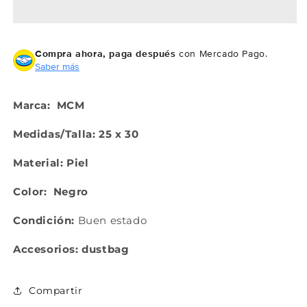
Compra ahora, paga después
con Mercado Pago.
Compra ahora y paga a meses
Saber más
sin tarjeta de crédito
Marca:
MCM
Agrega tu producto al carrito y
elige
1
pagar con Meses sin Tarjeta.
Medidas/Talla: 25 x 30
En tu cuenta de Mercado Pago,
elige
2
la cantidad de meses
y confirma.
Material: Piel
Paga mes a mes
con saldo disponible,
3
débito u otros medios.
Color:
Negro
Crédito sujeto a aprobación.
Condición:
Buen estado
¿Tienes dudas? Consulta nuestra
Ayuda.
Accesorios: dustbag
Compartir