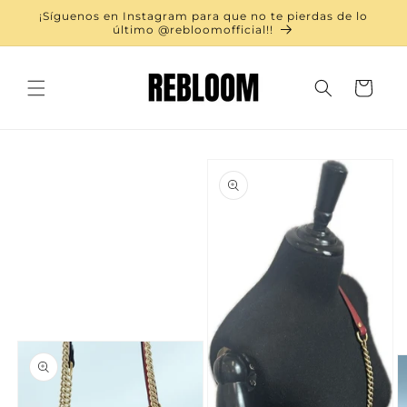
Ir
¡Síguenos en Instagram para que no te pierdas de lo
directamente
último @rebloomofficial!!
al contenido
Carrito
Ir
directamente
a la
información
del producto