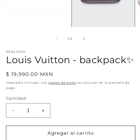
Abrir
Ab
elemento
e
multimedia
m
Abrir
1
3
elemento
en
e
multimedia
una
u
de
1
/
3
2
ventana
v
en
modal
m
REBLOOM
una
Louis Vuitton - backpack✨
ventana
modal
Precio
$ 19,990.00 MXN
habitual
Impuesto incluido. Los
gastos de envío
se calculan en la pantalla de
pago.
Cantidad
Reducir
Aumentar
cantidad
cantidad
para
para
Louis
Louis
Agregar al carrito
Vuitton
Vuitton