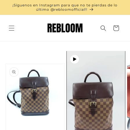
Ir
¡Síguenos en Instagram para que no te pierdas de lo
directamente
último @rebloomofficial!!
al contenido
Carrito
Ir
directamente
a la
información
del producto